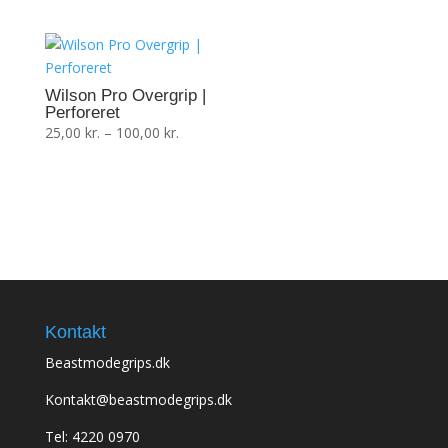
Wilson Pro Overgrip |
Perforeret
Prisinterval:
25,00
kr.
–
100,00
kr.
25,00 kr.
til
100,00 kr.
Kontakt
Beastmodegrips.dk
Kontakt@beastmodegrips.dk
Tel: 4220 0970