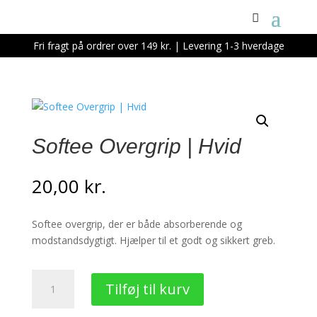
Fri fragt på ordrer over 149 kr. | Levering 1-3 hverdage
Softee Overgrip | Hvid
20,00
kr.
Softee overgrip, der er både absorberende og
modstandsdygtigt. Hjælper til et godt og sikkert greb.
Softee
Tilføj til kurv
Overgrip
|