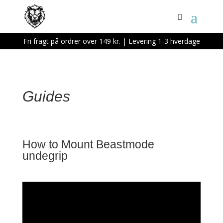
Fri fragt på ordrer over 149 kr. | Levering 1-3 hverdage
Guides
How to Mount Beastmode
undegrip