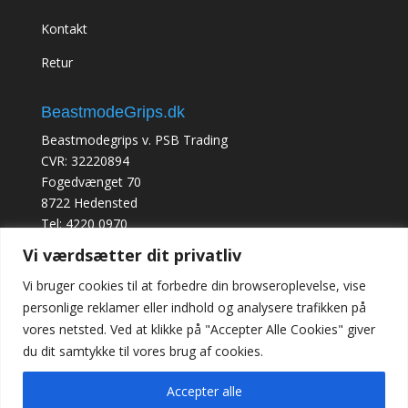
Kontakt
Retur
BeastmodeGrips.dk
Beastmodegrips v. PSB Trading
CVR: 32220894
Fogedvænget 70
8722 Hedensted
Tel: 4220 0970
Vi værdsætter dit privatliv
Vi bruger cookies til at forbedre din browseroplevelse, vise
personlige reklamer eller indhold og analysere trafikken på
vores netsted. Ved at klikke på "Accepter Alle Cookies" giver
du dit samtykke til vores brug af cookies.
Accepter alle