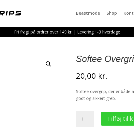
Beastmode
Shop
Kont
Fri fragt på ordrer over 149 kr. | Levering 1-3 hverdage
Softee Overgr
20,00
kr.
Softee overgrip, der er både 
godt og sikkert greb.
Softee
Tilføj til 
Overgrip
|