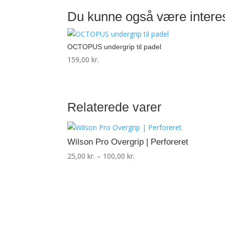
Du kunne også være intere
OCTOPUS undergrip til padel
159,00
kr.
Relaterede varer
Wilson Pro Overgrip | Perforeret
Prisinterval:
25,00
kr.
–
100,00
kr.
25,00 kr.
til
100,00 kr.