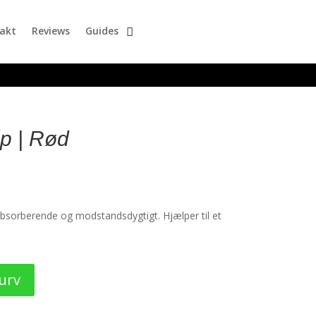
akt
Reviews
Guides
ip | Rød
absorberende og modstandsdygtigt. Hjælper til et
kurv