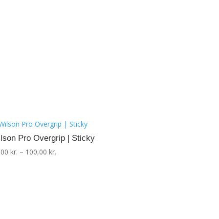
lson Pro Overgrip | Sticky
Prisinterval:
,00
kr.
–
100,00
kr.
25,00 kr.
til
100,00 kr.