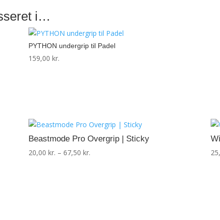
Rød
antal
sseret i…
PYTHON undergrip til Padel
159,00
kr.
Beastmode Pro Overgrip | Sticky
Wi
Prisinterval:
20,00
kr.
–
67,50
kr.
25
20,00 kr.
til
67,50 kr.