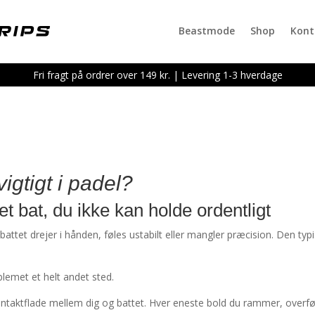
Beastmode
Shop
Kont
Fri fragt på ordrer over 149 kr. | Levering 1-3 hverdage
vigtigt i padel?
et bat, du ikke kan holde ordentligt
battet drejer i hånden, føles ustabilt eller mangler præcision. Den typ
blemet et helt andet sted.
kontaktflade mellem dig og battet. Hver eneste bold du rammer, overf