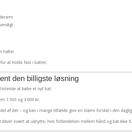
nderarm
vendigt
r halter.
or at holde fast i battet.
ent den billigste løsning
 fristende at købe et nyt bat.
em 1.500 og 3.000 kr.
del af det – og kan i mange tilfælde give en større forskel i den daglig
 bliver svært at udnytte, hvis forbindelsen mellem hånd og bat ikke f