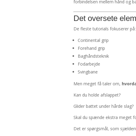
forbindelsen mellem hånd og bat i
Det oversete elem
De fleste tutorials fokuserer på:
Continental grip
Forehand grip
Baghåndsteknik
Fodarbejde
Svingbane
Men meget få taler om,
hvorda
Kan du holde afslappet?
Glider battet under hårde slag?
Skal du spænde ekstra meget for
Det er spørgsmål, som sjældent bl