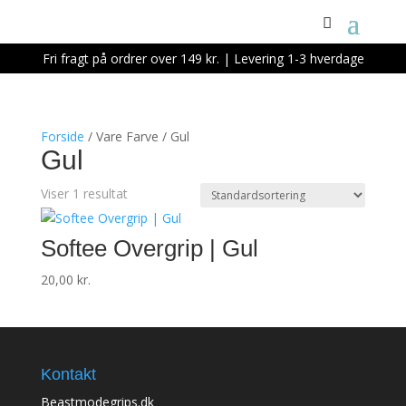
Fri fragt på ordrer over 149 kr. | Levering 1-3 hverdage
Forside
/ Vare Farve / Gul
Gul
Viser 1 resultat
Softee Overgrip | Gul
20,00
kr.
Kontakt
Beastmodegrips.dk